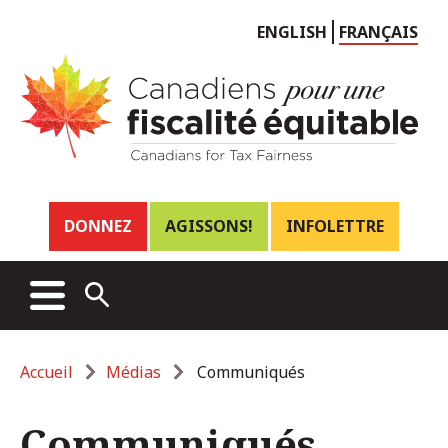
Choose
ENGLISH
FRANÇAIS
language
Header
DONNEZ
AGISSONS!
INFOLETTRE
links
Main
MENU
OPEN
menu
SEARCH
Breadcrumb
Accueil
Médias
Communiqués
Communiqués