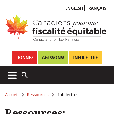
Choose
ENGLISH
FRANÇAIS
language
Header
DONNEZ
AGISSONS!
INFOLETTRE
links
Main
MENU
OPEN
menu
SEARCH
Breadcrumb
Accueil
Ressources
Infolettres
Ressources: