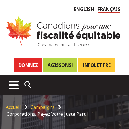
Choose
ENGLISH
FRANÇAIS
language
Header
DONNEZ
AGISSONS!
INFOLETTRE
links
Main
MENU
OPEN
menu
SEARCH
Breadcrumb
Accueil
Campaigns
Corporations, Payez Votre Juste Part !