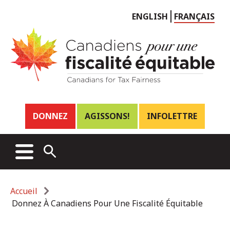
Choose
ENGLISH
FRANÇAIS
language
Header
DONNEZ
AGISSONS!
INFOLETTRE
links
Main
MENU
OPEN
menu
SEARCH
Breadcrumb
Accueil
Donnez À Canadiens Pour Une Fiscalité Équitable