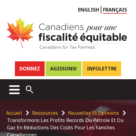
Choose
ENGLISH
FRANÇAIS
language
Header
DONNEZ
AGISSONS!
INFOLETTRE
links
Main
MENU
OPEN
menu
SEARCH
Breadcrumb
Accueil
Ressources
Nouvelles Et Opinions
Transformons Les Profits Records Du Pétrole Et Du
Gaz En Réductions Des Coûts Pour Les Familles
Canadiennes.